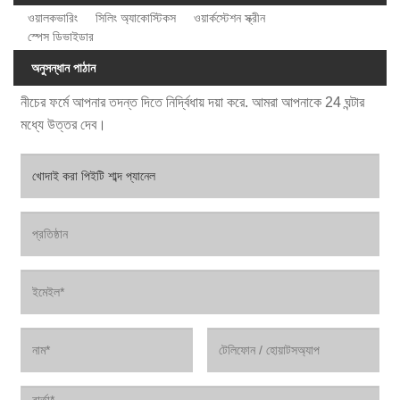
ওয়ালকভারিং
সিলিং অ্যাকোস্টিকস
ওয়ার্কস্টেশন স্ক্রীন
স্পেস ডিভাইডার
অনুসন্ধান পাঠান
নীচের ফর্মে আপনার তদন্ত দিতে নির্দ্বিধায় দয়া করে. আমরা আপনাকে 24 ঘন্টার
মধ্যে উত্তর দেব।