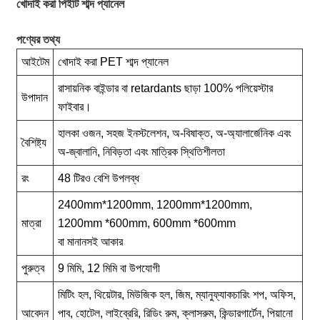
খোদাই করা পিইটি শাব্দ প্যানেল
পণ্যের তথ্য
আইটেম
খোদাই করা PET শাব্দ প্যানেল
রাসায়নিক বাইন্ডার বা retardants ছাড়া 100% পলিয়েস্টার
উপাদান
ফাইবার।
হালকা ওজন, সহজ ইনস্টলেশন, অ-বিষাক্ত, অ-অ্যালার্জেনিক এবং
বৈশিষ্ট্য
অ-জ্বালানি, নিবিড়তা এবং মাত্রিক স্থিতিশীলতা
রং
48 টিরও বেশি উপলব্ধ
2400mm*1200mm, 1200mm*1200mm,
মাত্রা
1200mm *600mm, 600mm *600mm
বা মানানসই আকার
পুরুত্ব
9 মিমি, 12 মিমি বা উপযোগী
মিটিং হল, থিয়েটার, মিউজিক হল, জিম, ম্যানুফ্যাকচারিং শপ, অফিস,
আবেদন
পাব, হোটেল, লাইব্রেরি, রিডিং রুম, ক্লাসরুম, কিন্ডারগার্টেন, পিয়ানো