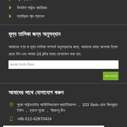
ভিনাইল সাউন্ড ব্যারিয়ার
ফ্যাব্রিক শাব্দ প্যানেল
মূল্য তালিকা জন্য অনুসন্ধান
আমাদের পণ্য বা মূল্য তালিকা সম্পর্কে অনুসন্ধানের জন্য, আমাদের কাছে আপনার ইমেল
ছেড়ে দিন এবং আমরা 24 ঘন্টার মধ্যে যোগাযোগ করা হবে.
আমাদের সাথে যোগাযোগ করুন
সুঝো সাউন্ডবেটার আর্কিটেকচারাল ম্যাটেরিয়ালস ， 103 Xinlv রোড জিনঝুয়াং
টাউন ， চ্যাংশু সুঝো ， জিয়াংসু চীন
+86-512-62870424