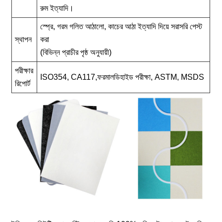
রুম ইত্যাদি।
স্প্রে, গরম গলিত আঠালো, কাচের আঠা ইত্যাদি দিয়ে সরাসরি পেস্ট
স্থাপন
করা
(বিভিন্ন প্রাচীর পৃষ্ঠ অনুযায়ী)
পরীক্ষার
ISO354, CA117,
ফরমালডিহাইড
পরীক্ষা
, ASTM, MSDS
রিপোর্ট