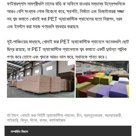
ফাইবারগ্লাস সামগ্রীগুলি তাদের বাড়ি বা অফিসে যাওয়ার সম্ভাব্য উদ্বেগগুলিকে
আরও বেশি সংখ্যক লোক বিবেচনা করে, স্থপতি, নির্মাতা এবং ডিজাইনাররা সজ্জা
সহ শব্দ কমাতে খোদাই করা PET অ্যাকোস্টিক প্যানেলের মতো নিরাপদ, নরম
এবং ইনস্টল করা সহজ পণ্যগুলি ব্যবহার করছেন৷
সুই-পাঞ্চিংয়ের মাধ্যমে, খোদাই করা PET অ্যাকোস্টিক প্যানেলে অনেকগুলি ছোট
ছিদ্র রয়েছে, যা PET অ্যাকোস্টিক প্যানেলকে শব্দ কমাতে একটি দুর্দান্ত শাব্দিক
পণ্য করে তোলে এবং শব্দকে আরও ভাল করে, স্থানকে শান্ত করে।
হট ট্যাগ: খোদাই করা পিইটি অ্যাকোস্টিক প্যানেল, চীন, প্রস্তুতকারক, সরবরাহকারী,
পাইকারি, কিনুন, স্টকে, বাল্ক, কাস্টমাইজড
সম্পর্কিত বিভাগ