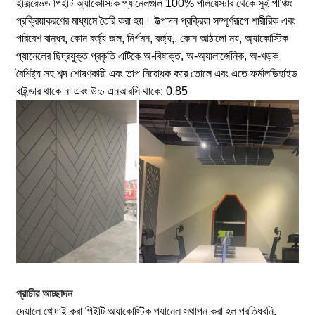
ইঞ্জি
রেভড পিইটি অ্যাকোস্টিক প্যানেলগুলি 100% পলিয়েস্টার থেকে সুই পাঞ্চিং
প্রক্রিয়াকরণের মাধ্যমে তৈরি করা হয়। উত্পাদন প্রক্রিয়া সম্পূর্ণরূপে শারীরিক এবং
পরিবেশ বান্ধব, কোন বর্জ্য জল, নির্গমন, বর্জ্য,. কোন আঠালো নয়, অ্যাকোস্টিক
প্যানেলের ছিদ্রযুক্ত প্রকৃতি এটিকে অ-বিষাক্ত, অ-অ্যালার্জেনিক, অ-খড়ক
বৈশিষ্ট্য সহ শব্দ শোষণকারী এবং তাপ নিরোধক করে তোলে এবং এতে ফর্মালডিহাইড
বাইন্ডার থাকে না এবং উচ্চ এনআরসি থাকে: 0.85
প্রাচীর আচ্ছাদন
দেয়ালে খোদাই করা পিইটি অ্যাকোস্টিক প্যানেল স্থাপন করা হল প্রতিধ্বনি,