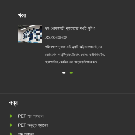
খবর
বং
শব্দ-শোষণকারী প্যানেলের দশটি সুবিধা।
2021/09/09
র
পরিবেশগত সুরক্ষা: এটি অ্যান্টি-আল্ট্রাভায়োলেট, নন-
সিং।
রেডিয়েশন, অ্যান্টিব্যাকটেরিয়াল, কোনও ফর্মালডিহাইড,
েশ
অ্যামোনিয়া, বেনজিন এবং অন্যান্য উত্পাদন করে ...
ঠালো,
ষণ এবং
 সব
পণ্য
PET শাব্দ প্যানেল
PET অনুভূত প্যানেল
শাব্দ প্যানেল